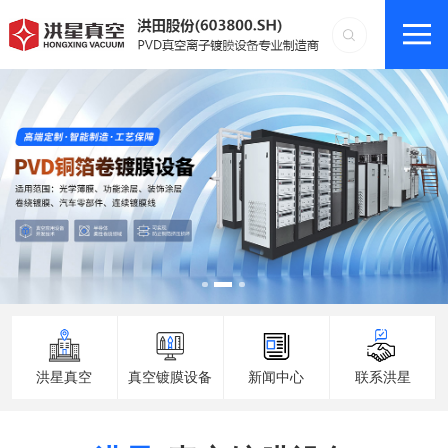
洪星真空
真空镀膜设备
新闻中心
联系洪星