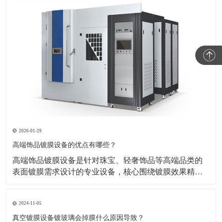
2026-01-29
高端饰品镀膜设备的优点有哪些？
高端饰品镀膜设备是针对珠宝、轻奢饰品等高端品类的
表面镀膜需求设计的专业设备，核心围绕镀膜效果精细
化、饰品适配性高、工艺稳定性强、品质可控性优打
造，相比普通镀膜设备，能完美匹配高端饰品对外观、
2024-11-05
质感、耐用性和品控的严苛要求，其核心优点主要体现
在镀膜效果、工艺适配、设备性能、品控管理和综合价
真空镀膜设备镀玻璃会掉膜什么原因导致？