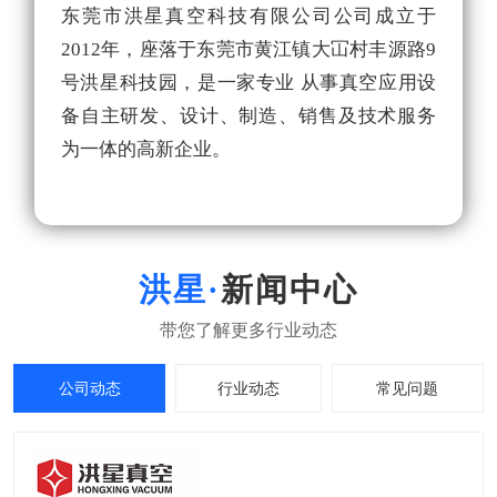
东莞市洪星真空科技有限公司公司成立于
苏
2012年，座落于东莞市黄江镇大冚村丰源路9
年
号洪星科技园，是一家专业 从事真空应用设
务
备自主研发、设计、制造、销售及技术服务
上
为一体的高新企业。
的
域
新闻中心
公司动态
行业动态
常见问题